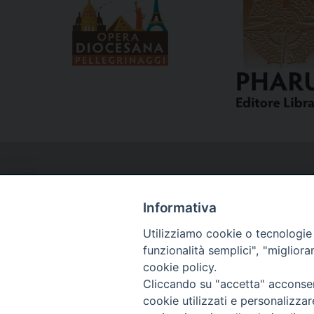
Informativa
Utilizziamo cookie o tecnologie s
Curia
funzionalità semplici", "miglior
cookie policy.
Cliccando su "accetta" acconsent
Via del Seminario, 61 - 57122 Livorno LI
cookie utilizzati e personalizza
Tel. 0586 276211