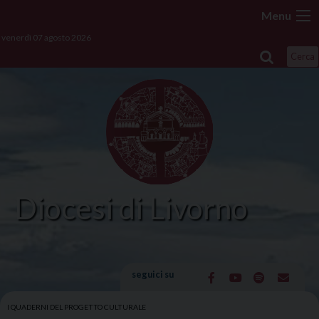
Skip
Menu
to
venerdì 07 agosto 2026
content
Cerca
Diocesi di Livorno
seguici su
I QUADERNI DEL PROGETTO CULTURALE