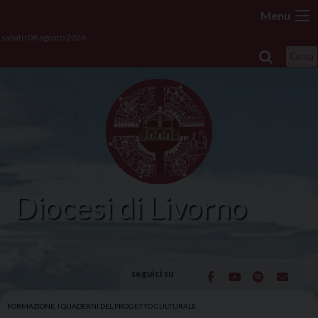
Skip
Menu
to
sabato 08 agosto 2026
content
Cerca
Diocesi di Livorno
seguici su
FORMAZIONE
,
I QUADERNI DEL PROGETTO CULTURALE