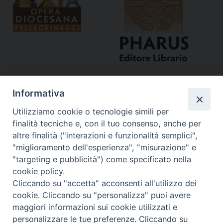
Informativa
Utilizziamo cookie o tecnologie simili per
finalità tecniche e, con il tuo consenso, anche per
altre finalità ("interazioni e funzionalità semplici",
"miglioramento dell'esperienza", "misurazione" e
Curia
"targeting e pubblicità") come specificato nella
cookie policy.
Via del Seminario, 61 - 57122 Livorno LI
Cliccando su "accetta" acconsenti all'utilizzo dei
Tel. 0586 276211
cookie. Cliccando su "personalizza" puoi avere
maggiori informazioni sui cookie utilizzati e
Fax 0586 276243
personalizzare le tue preferenze. Cliccando su