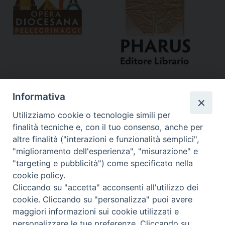
Informativa
Utilizziamo cookie o tecnologie simili per
finalità tecniche e, con il tuo consenso, anche per
altre finalità ("interazioni e funzionalità semplici",
"miglioramento dell'esperienza", "misurazione" e
Curia
"targeting e pubblicità") come specificato nella
cookie policy.
Via del Seminario, 61 - 57122 Livorno LI
Cliccando su "accetta" acconsenti all'utilizzo dei
Tel. 0586 276211
cookie. Cliccando su "personalizza" puoi avere
maggiori informazioni sui cookie utilizzati e
Fax 0586 276243
personalizzare le tue preferenze. Cliccando su