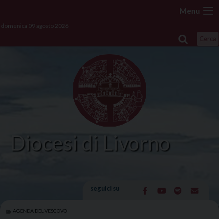
Skip
Menu
to
domenica 09 agosto 2026
content
Cerca
Diocesi di Livorno
seguici su
AGENDA DEL VESCOVO