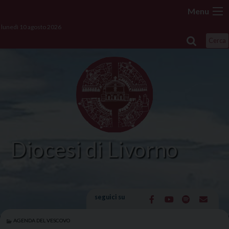
Skip
Menu
to
lunedì 10 agosto 2026
content
Cerca
Diocesi di Livorno
seguici su
AGENDA DEL VESCOVO