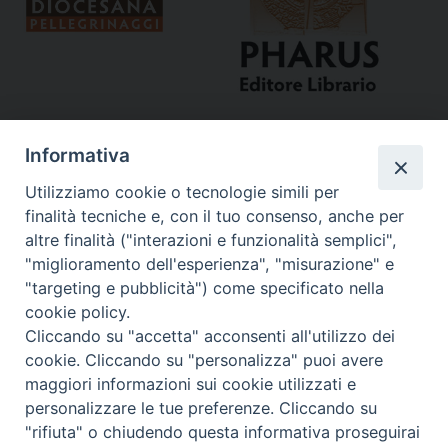
Informativa
Utilizziamo cookie o tecnologie simili per
finalità tecniche e, con il tuo consenso, anche per
altre finalità ("interazioni e funzionalità semplici",
"miglioramento dell'esperienza", "misurazione" e
Curia
"targeting e pubblicità") come specificato nella
cookie policy.
Via del Seminario, 61 - 57122 Livorno LI
Cliccando su "accetta" acconsenti all'utilizzo dei
Tel. 0586 276211
cookie. Cliccando su "personalizza" puoi avere
maggiori informazioni sui cookie utilizzati e
Fax 0586 276243
personalizzare le tue preferenze. Cliccando su
segreve@livorno.chiesacattolica.it
"rifiuta" o chiudendo questa informativa proseguirai