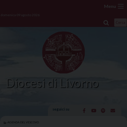
Skip
Menu
to
domenica 09 agosto 2026
content
Cerca
Diocesi di Livorno
seguici su
AGENDA DEL VESCOVO