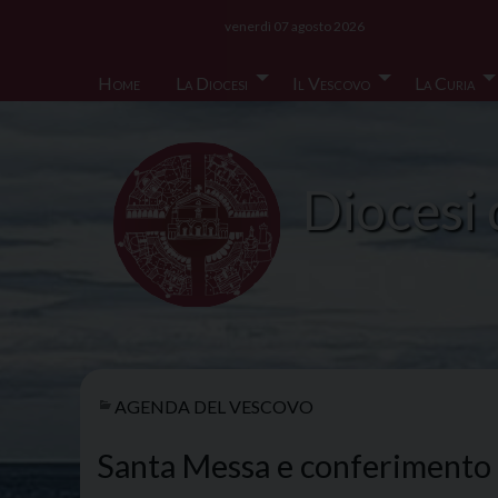
Skip
venerdì 07 agosto 2026
to
content
Home
La Diocesi
Il Vescovo
La Curia
Diocesi 
AGENDA DEL VESCOVO
Santa Messa e conferimento 