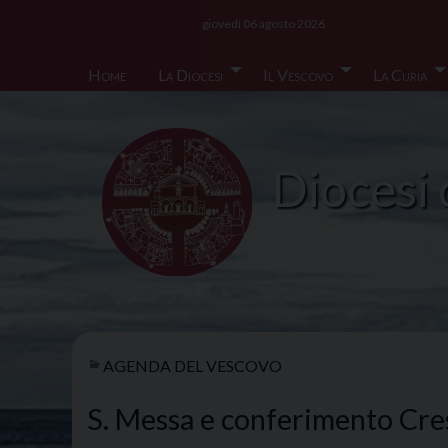
Skip
giovedì 06 agosto 2026
to
content
Home
La Diocesi
Il Vescovo
La Curia
Diocesi 
AGENDA DEL VESCOVO
S. Messa e conferimento Cr