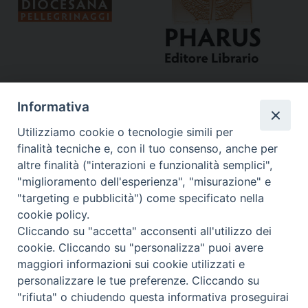
Informativa
Utilizziamo cookie o tecnologie simili per
finalità tecniche e, con il tuo consenso, anche per
altre finalità ("interazioni e funzionalità semplici",
"miglioramento dell'esperienza", "misurazione" e
Curia
"targeting e pubblicità") come specificato nella
cookie policy.
Via del Seminario, 61 - 57122 Livorno LI
Cliccando su "accetta" acconsenti all'utilizzo dei
Tel. 0586 276211
cookie. Cliccando su "personalizza" puoi avere
maggiori informazioni sui cookie utilizzati e
Fax 0586 276243
personalizzare le tue preferenze. Cliccando su
segreve@livorno.chiesacattolica.it
"rifiuta" o chiudendo questa informativa proseguirai