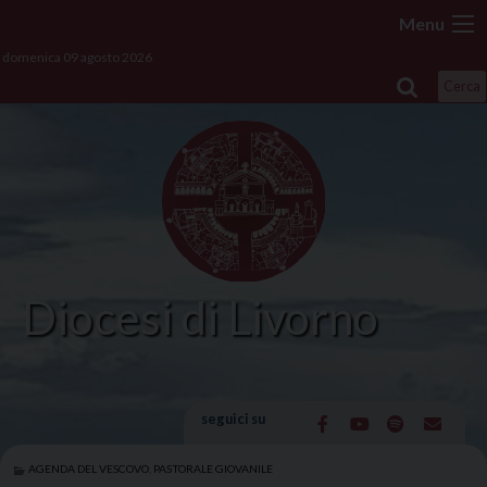
Skip
Menu
to
domenica 09 agosto 2026
content
Cerca
Diocesi di Livorno
seguici su
AGENDA DEL VESCOVO
,
PASTORALE GIOVANILE