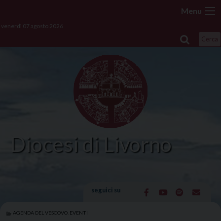
Skip
Menu
to
venerdì 07 agosto 2026
content
Cerca
Diocesi di Livorno
seguici su
AGENDA DEL VESCOVO
,
EVENTI