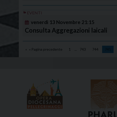
EVENTI
venerdì
13
Novembre
21:15
Consulta Aggregazioni laicali
« Pagina precedente
1
...
743
744
745