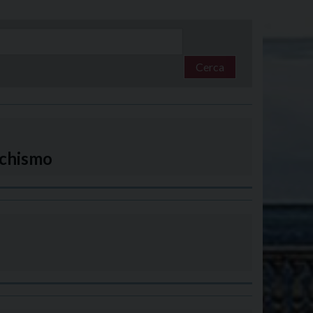
Cerca
techismo