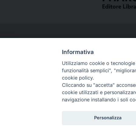
Informativa
Utilizziamo cookie o tecnologie s
Curia
funzionalità semplici", "miglior
cookie policy.
Cliccando su "accetta" acconsent
Via del Seminario, 61 - 57122 Livorno LI
cookie utilizzati e personalizza
Tel. 0586 276211
navigazione installando i soli co
Fax 0586 276243
segreve@livorno.chiesacattolica.it
Personalizza