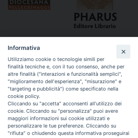
Informativa
Utilizziamo cookie o tecnologie simili per
finalità tecniche e, con il tuo consenso, anche per
altre finalità ("interazioni e funzionalità semplici",
"miglioramento dell'esperienza", "misurazione" e
Curia
"targeting e pubblicità") come specificato nella
cookie policy.
Via del Seminario, 61 - 57122 Livorno LI
Cliccando su "accetta" acconsenti all'utilizzo dei
Tel. 0586 276211
cookie. Cliccando su "personalizza" puoi avere
maggiori informazioni sui cookie utilizzati e
Fax 0586 276243
personalizzare le tue preferenze. Cliccando su
segreve@livorno.chiesacattolica.it
"rifiuta" o chiudendo questa informativa proseguirai