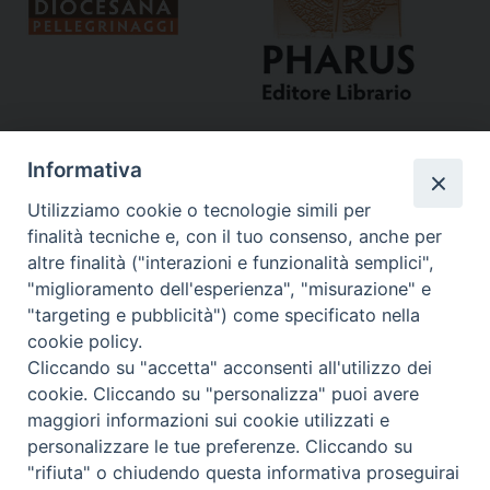
Informativa
Utilizziamo cookie o tecnologie simili per
finalità tecniche e, con il tuo consenso, anche per
altre finalità ("interazioni e funzionalità semplici",
"miglioramento dell'esperienza", "misurazione" e
Curia
"targeting e pubblicità") come specificato nella
cookie policy.
Via del Seminario, 61 - 57122 Livorno LI
Cliccando su "accetta" acconsenti all'utilizzo dei
Tel. 0586 276211
cookie. Cliccando su "personalizza" puoi avere
maggiori informazioni sui cookie utilizzati e
Fax 0586 276243
personalizzare le tue preferenze. Cliccando su
segreve@livorno.chiesacattolica.it
"rifiuta" o chiudendo questa informativa proseguirai