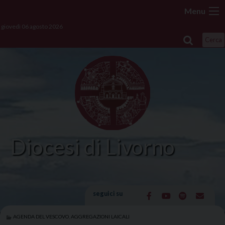
Skip
Menu
to
giovedì 06 agosto 2026
content
Cerca
Diocesi di Livorno
seguici su
AGENDA DEL VESCOVO
,
AGGREGAZIONI LAICALI