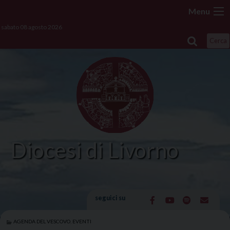
Skip
Menu
to
sabato 08 agosto 2026
content
Cerca
Diocesi di Livorno
seguici su
AGENDA DEL VESCOVO
,
EVENTI