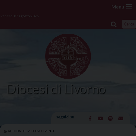
Skip
Menu
to
venerdì 07 agosto 2026
content
Cerca
Diocesi di Livorno
seguici su
AGENDA DEL VESCOVO
,
EVENTI