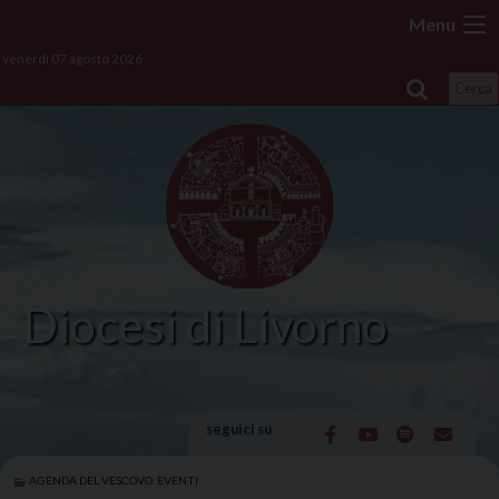
Skip
Menu
to
venerdì 07 agosto 2026
content
Cerca
Diocesi di Livorno
seguici su
AGENDA DEL VESCOVO
,
EVENTI