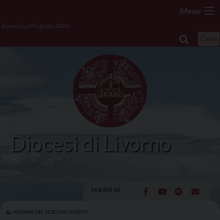
Skip
Menu
to
domenica 09 agosto 2026
content
Cerca
Diocesi di Livorno
seguici su
AGENDA DEL VESCOVO
,
EVENTI