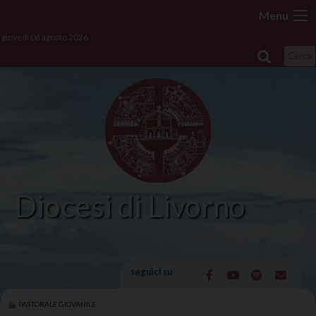
Skip
Menu
to
giovedì 06 agosto 2026
content
Cerca
Diocesi di Livorno
seguici su
PASTORALE GIOVANILE