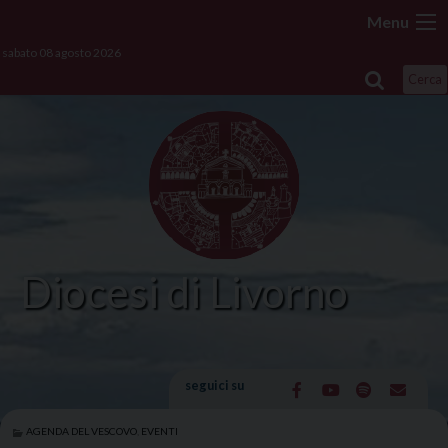
Skip
Menu
to
sabato 08 agosto 2026
content
Cerca
Diocesi di Livorno
seguici su
AGENDA DEL VESCOVO
,
EVENTI