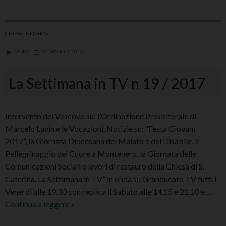
in
TV
n.
CHIESA INFORMA
20
VIDEO
27 MAGGIO 2017
/
2017
La Settimana in TV n 19 / 2017
Intervento del Vescovo su: l’Ordinazione Presbiterale di
Marcelo Lavin e le Vocazioni. Notizie su: “Festa Giovani
2017”, la Giornata Diocesana del Malato e del Disabile, il
Pellegrinaggio del Cuore a Montenero, la Giornata delle
Comunicazioni Sociali e lavori di restauro della Chiesa di S.
Caterina. La Settimana in TV” in onda su Granducato TV tutti i
Venerdì alle 19.30 con replica il Sabato alle 14.15 e 21.10 e …
La
Continua a leggere
»
Settimana