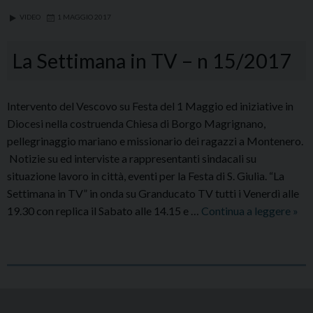
16
VIDEO
1 MAGGIO 2017
/
2017
La Settimana in TV – n 15/2017
Intervento del Vescovo su Festa del 1 Maggio ed iniziative in
Diocesi nella costruenda Chiesa di Borgo Magrignano,
pellegrinaggio mariano e missionario dei ragazzi a Montenero.
Notizie su ed interviste a rappresentanti sindacali su
situazione lavoro in città, eventi per la Festa di S. Giulia. “La
Settimana in TV” in onda su Granducato TV tutti i Venerdì alle
La
19.30 con replica il Sabato alle 14.15 e …
Continua a leggere
»
Set
in
TV
P
–
o
n
s