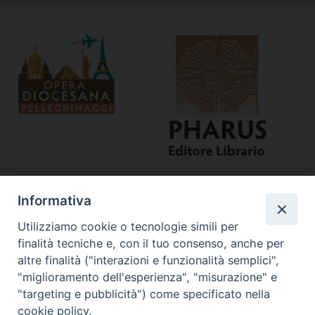
15/
t
N
a
v
i
g
a
t
i
o
n
Informativa
Utilizziamo cookie o tecnologie simili per
finalità tecniche e, con il tuo consenso, anche per
altre finalità ("interazioni e funzionalità semplici",
"miglioramento dell'esperienza", "misurazione" e
Curia
"targeting e pubblicità") come specificato nella
cookie policy.