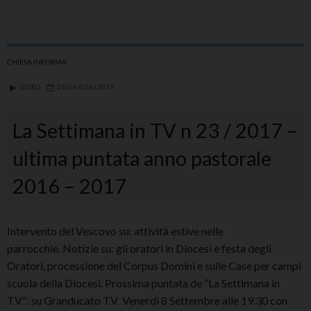
E’
tornata
LA
SETTIMANA
CHIESA INFORMA
in
VIDEO
26 GIUGNO 2017
TV:
prima
La Settimana in TV n 23 / 2017 –
puntata
dell’Anno
ultima puntata anno pastorale
Pastorale
2016 – 2017
2017/2018
Intervento del Vescovo su: attività estive nelle
parrocchie. Notizie su: gli oratori in Diocesi e festa degli
Oratori, processione del Corpus Domini e sulle Case per campi
scuola della Diocesi. Prossima puntata de “La Settimana in
TV”: su Granducato TV Venerdì 8 Settembre alle 19.30 con