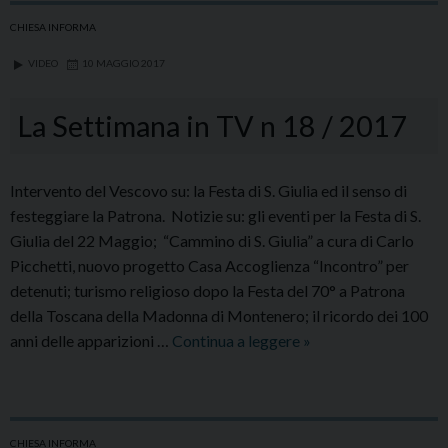
CHIESA INFORMA
VIDEO
10 MAGGIO 2017
La Settimana in TV n 18 / 2017
Intervento del Vescovo su: la Festa di S. Giulia ed il senso di
festeggiare la Patrona. Notizie su: gli eventi per la Festa di S.
Giulia del 22 Maggio; “Cammino di S. Giulia” a cura di Carlo
Picchetti, nuovo progetto Casa Accoglienza “Incontro” per
detenuti; turismo religioso dopo la Festa del 70° a Patrona
della Toscana della Madonna di Montenero; il ricordo dei 100
La
anni delle apparizioni …
Continua a leggere
»
Settimana
in
TV
n
CHIESA INFORMA