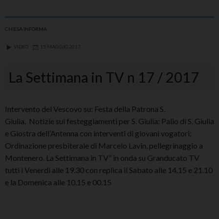
in
TV
n
CHIESA INFORMA
19
VIDEO
15 MAGGIO 2017
/
2017
La Settimana in TV n 17 / 2017
Intervento del Vescovo su: Festa della Patrona S.
Giulia. Notizie sui festeggiamenti per S. Giulia: Palio di S. Giulia
e Giostra dell’Antenna con interventi di giovani vogatori;
Ordinazione presbiterale di Marcelo Lavin, pellegrinaggio a
Montenero. La Settimana in TV” in onda su Granducato TV
tutti i Venerdì alle 19.30 con replica il Sabato alle 14.15 e 21.10
e la Domenica alle 10.15 e 00.15