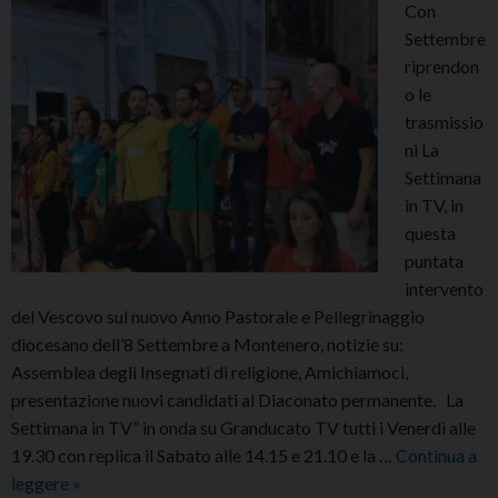
Con
Settembre
riprendon
o le
trasmissio
ni La
Settimana
in TV, in
questa
puntata
intervento
del Vescovo sul nuovo Anno Pastorale e Pellegrinaggio
diocesano dell’8 Settembre a Montenero, notizie su:
Assemblea degli Insegnati di religione, Amichiamoci,
presentazione nuovi candidati al Diaconato permanente. La
Settimana in TV” in onda su Granducato TV tutti i Venerdì alle
19.30 con replica il Sabato alle 14.15 e 21.10 e la …
Continua a
AAA.
leggere
»