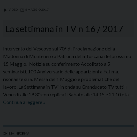
18
VIDEO
6 MAGGIO 2017
/
2017
La settimana in TV n 16 / 2017
Intervento del Vescovo sul 70° di Proclamazione della
Madonna di Montenero a Patrona della Toscana del prossimo
15 Maggio. Notizie su conferimento Accolitato a 5
seminaristi, 100 Anniversario delle apparizioni a Fatima,
risonanze su S. Messa del 1 Maggio e problematiche del
lavoro. La Settimana in TV” in onda su Granducato TV tutti i
Venerdì alle 19.30 con replica il Sabato alle 14.15 e 21.10 e la …
La
Continua a leggere
»
settimana
in
TV
n
CHIESA INFORMA