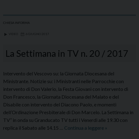
in
T
n
CHIESA INFORMA
21
VIDEO
6 GIUGNO 2017
/
20
La Settimana in TV n. 20 / 2017
Intervento del Vescovo su: la Giornata Diocesana del
Ministrante. Notizie su: i Ministranti nelle Parrocchie con
intervento di Don Valerio, la Festa Giovani con intervento di
Don Francesco, la Giornata Diocesana del Malato e del
Disabile con intervento del Diacono Paolo, e momenti
dell’Ordinazione Presbiterale di Don Marcelo. La Settimana in
TV” in onda su Granducato TV tutti i Venerdì alle 19.30 con
La
replica il Sabato alle 14.15 …
Continua a leggere
»
Settimana