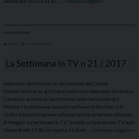
La
Sabato alle 14.15 e 21.10 …
Continua a leggere
»
settimana
in
TV
n
CHIESA INFORMA
22
VIDEO
11 GIUGNO 2017
/
2017
La Settimana in TV n 21 / 2017
Intervento del Vescovo su: la Solennità del Corpus
Domini. Notizie su: gli Oratori estivi con intervento di Monica
Calvaruso, la Festa di Sant’Antonio nelle Parrocchie di S.
Matteo e La Madonna, incontro sul Servo di Dio Don G.B.
Quilici, iniziative mariane nelle parrocchie al termine del mese
di Maggio. La Settimana in TV” in onda su Granducato TV tutti
La
i Venerdì alle 19.30 con replica il Sabato …
Continua a leggere
»
Se