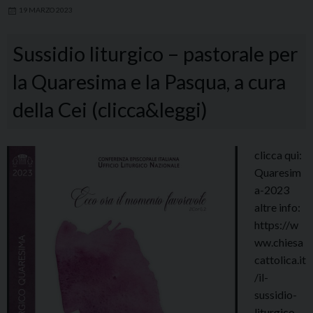
19 MARZO 2023
Sussidio liturgico – pastorale per
la Quaresima e la Pasqua, a cura
della Cei (clicca&leggi)
clicca qui:
Quaresim
a-2023
altre info:
https://w
ww.chiesa
cattolica.it
/il-
sussidio-
liturgico-