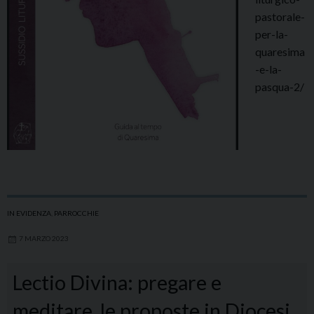
pastorale-
per-la-
quaresima
-e-la-
pasqua-2/
IN EVIDENZA
,
PARROCCHIE
7 MARZO 2023
Lectio Divina: pregare e
meditare, le proposte in Diocesi