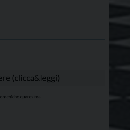
re (clicca&leggi)
corsi domeniche quaresima