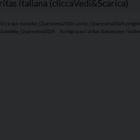
itas italiana (cliccaVedi&Scarica)
clicca qui: sussidio_Quaresima2026 Lectio_Quaresima2026 preg
locandina_Quaresima2026 Si ringrazia Caritas italiana per i mate