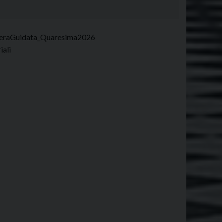
hieraGuidata_Quaresima2026
riali