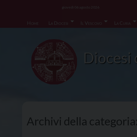
Skip
giovedì 06 agosto 2026
to
content
Home
La Diocesi
Il Vescovo
La Curia
Diocesi 
Archivi della categoria