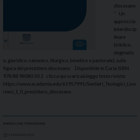
diocesano
” Un
approccio
interdiscip
linare
(biblico,
dogmatic
o, giuridico-canonico, liturgico, bioetico e pastorale), sulla
figura del presbitero diocesano Disponibile in Curia ISBN
978 88 98080 50 2 clicca qui scarica&leggo testo rivista:
https://www.academia.edu/61957991/Sentieri_Teologici_Livo
rnesi_1_Il_presbitero_diocesano
PARROCCHIE
,
FORMAZIONE
24 MAGGIO 2020