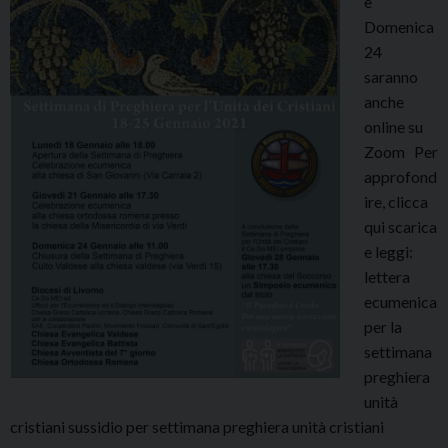
e
Domenica
24
saranno
anche
online su
Zoom Per
approfond
ire, clicca
qui scarica
e leggi:
lettera
ecumenica
per la
settimana
preghiera
unità
cristiani sussidio per settimana preghiera unità cristiani