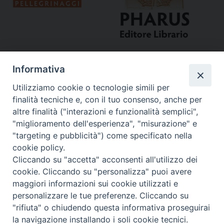
Informativa
Utilizziamo cookie o tecnologie simili per
finalità tecniche e, con il tuo consenso, anche per
altre finalità ("interazioni e funzionalità semplici",
"miglioramento dell'esperienza", "misurazione" e
Curia
"targeting e pubblicità") come specificato nella
cookie policy.
Via del Seminario, 61 - 57122 Livorno LI
Cliccando su "accetta" acconsenti all'utilizzo dei
Tel. 0586 276211
cookie. Cliccando su "personalizza" puoi avere
maggiori informazioni sui cookie utilizzati e
Fax 0586 276243
personalizzare le tue preferenze. Cliccando su
segreve@livorno.chiesacattolica.it
"rifiuta" o chiudendo questa informativa proseguirai
Copyright © Diocesi Livorno
la navigazione installando i soli cookie tecnici.