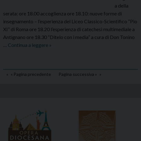
a della
serata: ore 18.00 accoglienza ore 18.10: nuove forme di
insegnamento – l’esperienza del Liceo Classico-Scientifico “Pio
XI” di Roma ore 18.20 l’esperienza di catechesi multimediale a
Antignano ore 18.30 “Ditelo con i media” a cura di Don Tonino
Mercoledì
…
Continua a leggere
»
15
Maggio,
Catechesi:
« Pagina precedente
Pagina successiva »
annunciatelo
con
i
media,
per
un
rinnovamento
metodotologico