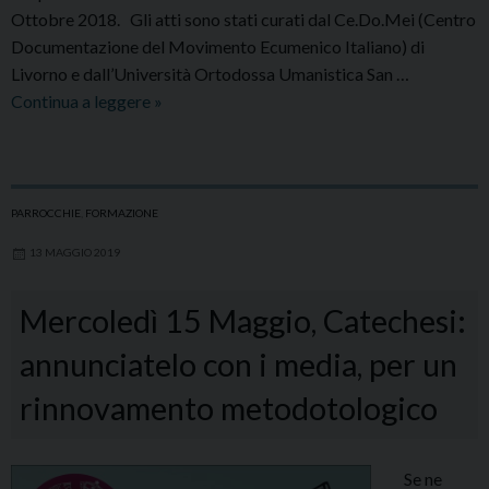
Ottobre 2018. Gli atti sono stati curati dal Ce.Do.Mei (Centro
Documentazione del Movimento Ecumenico Italiano) di
Livorno e dall’Università Ortodossa Umanistica San …
La
Continua a leggere
»
bellezza
della
famiglia
in
PARROCCHIE
,
FORMAZIONE
Italia
13 MAGGIO 2019
e
in
Mercoledì 15 Maggio, Catechesi:
Russia.
Problemi
annunciatelo con i media, per un
e
rinnovamento metodotologico
soluzioni
Se ne