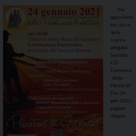
Per
approfond
ire, clicca
qui e
scarica
allegato:
Sussidio
CEI -
Domenica
-della-
Parola-di-
Dio-24-
gen-2021-
pagina-
doppia