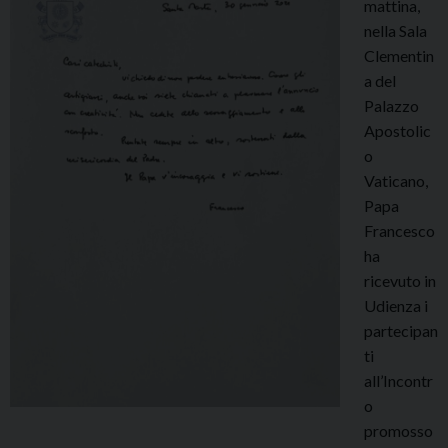
mattina,
nella Sala
Clementin
a del
Palazzo
Apostolic
o
Vaticano,
Papa
Francesco
ha
ricevuto in
Udienza i
partecipan
ti
all’Incontr
o
promosso