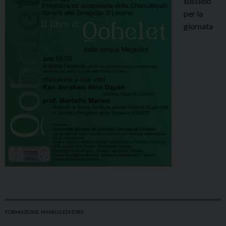
sussidio
per la
giornata
FORMAZIONE
,
PHARUS EDITORE