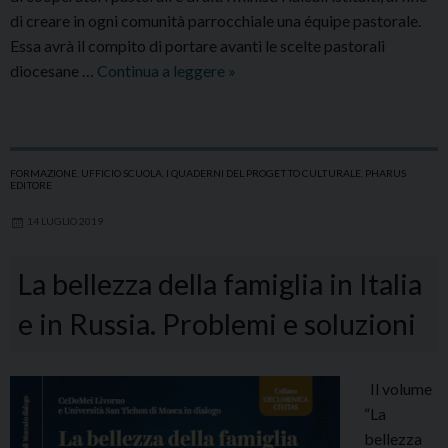
di creare in ogni comunità parrocchiale una équipe pastorale.
Essa avrà il compito di portare avanti le scelte pastorali
Scuola
diocesane …
Continua a leggere
»
Vescovile
ai
Ministeri
FORMAZIONE
,
UFFICIO SCUOLA
,
I QUADERNI DEL PROGETTO CULTURALE
,
PHARUS
EDITORE
14 LUGLIO 2019
La bellezza della famiglia in Italia
e in Russia. Problemi e soluzioni
Il volume
“La
bellezza