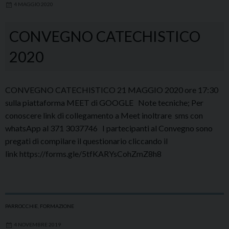
4 MAGGIO 2020
dell’Ordo
virginum
CONVEGNO CATECHISTICO
2020
CONVEGNO CATECHISTICO 21 MAGGIO 2020 ore 17:30
sulla piattaforma MEET di GOOGLE Note tecniche; Per
conoscere link di collegamento a Meet inoltrare sms con
whatsApp al 371 3037746 I partecipanti al Convegno sono
pregati di compilare il questionario cliccando il
link https://forms.gle/5tfKARYsCohZmZ8h8
PARROCCHIE
,
FORMAZIONE
4 NOVEMBRE 2019