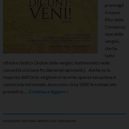
promulgò
il nuovo
Rito della
Consacraz
ione delle
vergini,
che ha
fatto
rifiorire l’antico Ordine delle vergini, testimoniato nelle
comunità cristiane fin dai tempi apostolici. Anche se la
rinascita dell’Ordo virginum è recente, questa vocazione è
conosciuta nel mondo, dove sono circa 5000 le consacrate
31
presenti in …
Continua a leggere
»
Maggio:
50°
anniversario
dalla
INIZIAZIONE CRISTIANA
,
PARROCCHIE
,
FORMAZIONE
rinascita