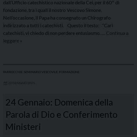
dall’Ufficio catechistico nazionale della Cei, per il 60^ di
fondazione, tra i quali il nostro Vescovo Simone.
Nell’occasione, il Papa ha consegnato un Chirografo
indirizzato a tutti i catechisti. Questo il testo: “Cari
catechisti, vi chiedo di non perdere entusiasmo. …
Continua a
Messaggio
leggere
»
di
Papa
Francesco
ai
PARROCCHIE
,
SEMINARIO VESCOVILE
,
FORMAZIONE
catechisti
22 GENNAIO 2021
24 Gennaio: Domenica della
Parola di Dio e Conferimento
Ministeri