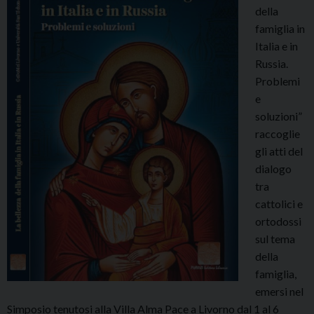
della
famiglia in
Italia e in
Russia.
Problemi
e
soluzioni”
raccoglie
gli atti del
dialogo
tra
cattolici e
ortodossi
sul tema
della
famiglia,
emersi nel
Simposio tenutosi alla Villa Alma Pace a Livorno dal 1 al 6