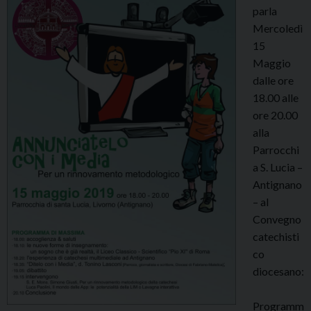
parla
Mercoledì
15
Maggio
dalle ore
18.00 alle
ore 20.00
alla
Parrocchi
a S. Lucia –
Antignano
– al
Convegno
catechisti
co
diocesano:
Programm