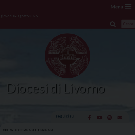
Skip
Menu
to
giovedì 06 agosto 2026
content
Cerca
Diocesi di Livorno
seguici su
OPERA DIOCESANA PELLEGRINAGGI