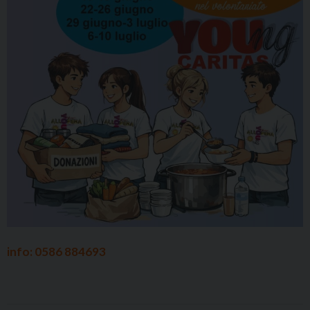
info: 0586 884693