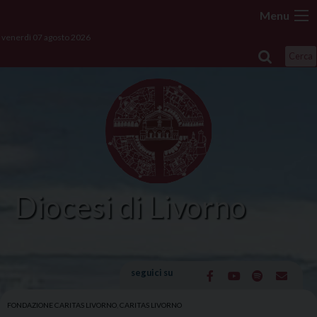
Skip
Menu
to
venerdì 07 agosto 2026
content
Cerca
Diocesi di Livorno
seguici su
FONDAZIONE CARITAS LIVORNO
,
CARITAS LIVORNO