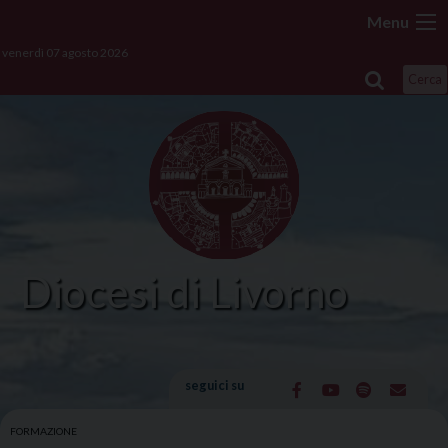
Skip
Menu
to
venerdì 07 agosto 2026
content
Cerca
Diocesi di Livorno
seguici su
FORMAZIONE