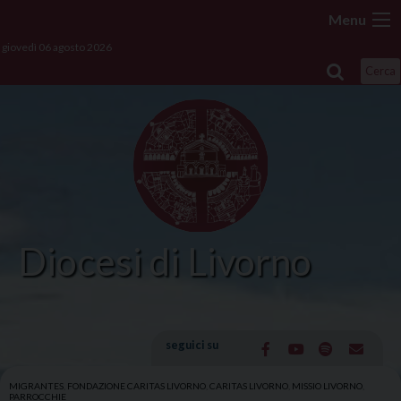
Skip
Menu
to
giovedì 06 agosto 2026
content
Cerca
Diocesi di Livorno
seguici su
MIGRANTES
,
FONDAZIONE CARITAS LIVORNO
,
CARITAS LIVORNO
,
MISSIO LIVORNO
,
PARROCCHIE