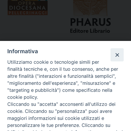
Informativa
Utilizziamo cookie o tecnologie simili per
finalità tecniche e, con il tuo consenso, anche per
altre finalità ("interazioni e funzionalità semplici",
"miglioramento dell'esperienza", "misurazione" e
Curia
"targeting e pubblicità") come specificato nella
cookie policy.
Via del Seminario, 61 - 57122 Livorno LI
Cliccando su "accetta" acconsenti all'utilizzo dei
Tel. 0586 276211
cookie. Cliccando su "personalizza" puoi avere
maggiori informazioni sui cookie utilizzati e
Fax 0586 276243
personalizzare le tue preferenze. Cliccando su
segreve@livorno.chiesacattolica.it