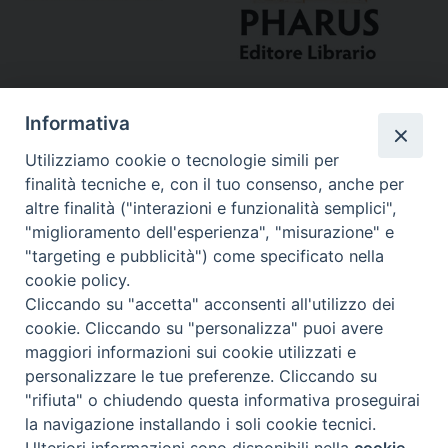
Informativa
Utilizziamo cookie o tecnologie simili per
finalità tecniche e, con il tuo consenso, anche per
altre finalità ("interazioni e funzionalità semplici",
"miglioramento dell'esperienza", "misurazione" e
Curia
"targeting e pubblicità") come specificato nella
cookie policy.
Via del Seminario, 61 - 57122 Livorno LI
Cliccando su "accetta" acconsenti all'utilizzo dei
Tel. 0586 276211
cookie. Cliccando su "personalizza" puoi avere
maggiori informazioni sui cookie utilizzati e
Fax 0586 276243
personalizzare le tue preferenze. Cliccando su
segreve@livorno.chiesacattolica.it
"rifiuta" o chiudendo questa informativa proseguirai
Copyright © Diocesi Livorno
la navigazione installando i soli cookie tecnici.