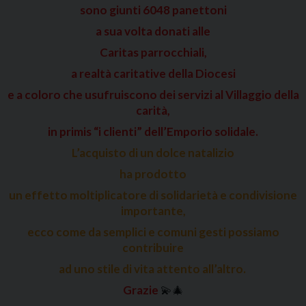
sono giunti 6048 panettoni
a sua volta donati alle
Caritas parrocchiali,
a realtà caritative della Diocesi
e a coloro che usufruiscono dei servizi al Villaggio della
carità,
in primis “i clienti”
dell’Emporio solidale.
L’acquisto di un dolce natalizio
ha prodotto
un effetto moltiplicatore di solidarietà e condivisione
importante,
ecco come da semplici e comuni gesti possiamo
contribuire
ad uno stile di vita attento all’altro.
Grazie
💫🎄