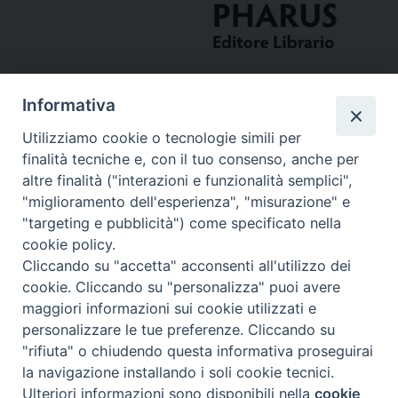
Informativa
Utilizziamo cookie o tecnologie simili per
finalità tecniche e, con il tuo consenso, anche per
altre finalità ("interazioni e funzionalità semplici",
"miglioramento dell'esperienza", "misurazione" e
Curia
"targeting e pubblicità") come specificato nella
cookie policy.
Via del Seminario, 61 - 57122 Livorno LI
Cliccando su "accetta" acconsenti all'utilizzo dei
Tel. 0586 276211
cookie. Cliccando su "personalizza" puoi avere
maggiori informazioni sui cookie utilizzati e
Fax 0586 276243
personalizzare le tue preferenze. Cliccando su
segreve@livorno.chiesacattolica.it
"rifiuta" o chiudendo questa informativa proseguirai
Copyright © Diocesi Livorno
la navigazione installando i soli cookie tecnici.
Ulteriori informazioni sono disponibili nella
cookie