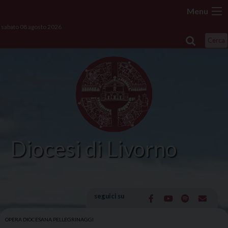
Skip
Menu
to
sabato 08 agosto 2026
content
Cerca
Diocesi di Livorno
seguici su
OPERA DIOCESANA PELLEGRINAGGI