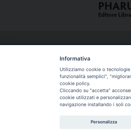
Informativa
Utilizziamo cookie o tecnologie s
Curia
funzionalità semplici", "miglior
cookie policy.
Via del Seminario, 61 - 57122 Livorno LI
Cliccando su "accetta" acconsent
cookie utilizzati e personalizza
Tel. 0586 276211
navigazione installando i soli co
Fax 0586 276243
segreve@livorno.chiesacattolica.it
Personalizza