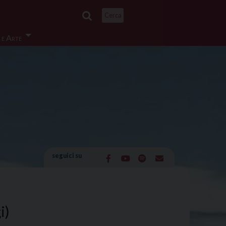
Cerca
 e Arte
seguici su
i)