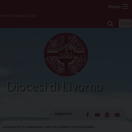
Skip
Menu
to
lunedì 10 agosto 2026
content
Cerca
Diocesi di Livorno
seguici su
MIGRANTES
,
ECUMENISMO
,
CARITAS LIVORNO
,
MISSIO LIVORNO