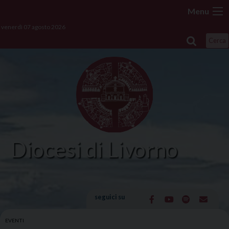
Skip
Menu
to
venerdì 07 agosto 2026
content
Cerca
Diocesi di Livorno
seguici su
EVENTI