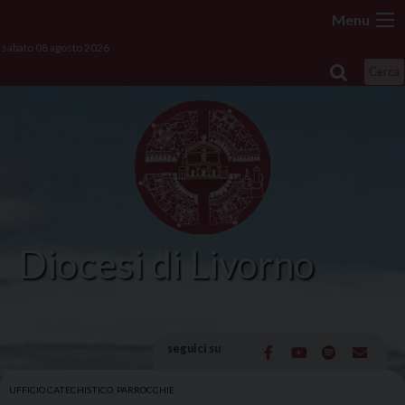
Skip
Menu
to
sabato 08 agosto 2026
content
Cerca
Diocesi di Livorno
seguici su
UFFICIO CATECHISTICO
,
PARROCCHIE