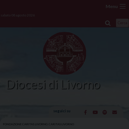
Skip
Menu
to
sabato 08 agosto 2026
content
Cerca
Diocesi di Livorno
seguici su
FONDAZIONE CARITAS LIVORNO
,
CARITAS LIVORNO