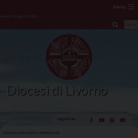
Skip
Menu
to
lunedì 10 agosto 2026
content
Cerca
Diocesi di Livorno
seguici su
UFFICIO CATECHISTICO
,
PARROCCHIE