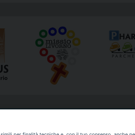
imili per finalità tecniche e, con il tuo consenso, anche per 