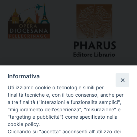
Informativa
Utilizziamo cookie o tecnologie simili per
finalità tecniche e, con il tuo consenso, anche per
altre finalità ("interazioni e funzionalità semplici",
"miglioramento dell'esperienza", "misurazione" e
Curia
"targeting e pubblicità") come specificato nella
cookie policy.
Via del Seminario, 61 - 57122 Livorno LI
Cliccando su "accetta" acconsenti all'utilizzo dei