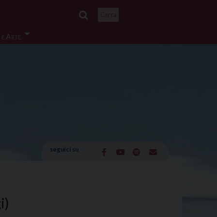
Cerca
 e Arte
seguici su
i)