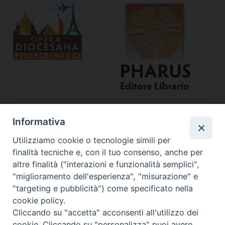
Informativa
Utilizziamo cookie o tecnologie simili per
finalità tecniche e, con il tuo consenso, anche per
altre finalità ("interazioni e funzionalità semplici",
"miglioramento dell'esperienza", "misurazione" e
Curia
"targeting e pubblicità") come specificato nella
cookie policy.
Via del Seminario, 61 - 57122 Livorno LI
Cliccando su "accetta" acconsenti all'utilizzo dei
Tel. 0586 276211
cookie. Cliccando su "personalizza" puoi avere