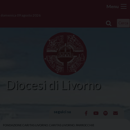
Skip
Menu
to
domenica 09 agosto 2026
content
Cerca
Diocesi di Livorno
seguici su
FONDAZIONE CARITAS LIVORNO
,
CARITAS LIVORNO
,
PARROCCHIE