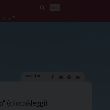
Cerca
 e Arte
seguici su
a” (clicca&leggi)