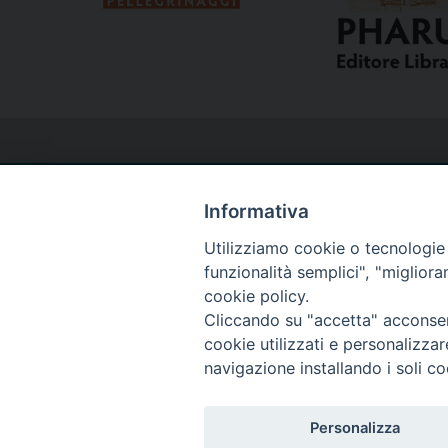
Informativa
Utilizziamo cookie o tecnologie s
Curia
funzionalità semplici", "miglior
cookie policy.
Cliccando su "accetta" acconsent
Via del Seminario, 61 - 57122 Livorno LI
cookie utilizzati e personalizza
Tel. 0586 276211
navigazione installando i soli co
Fax 0586 276243
segreve@livorno.chiesacattolica.it
Personalizza