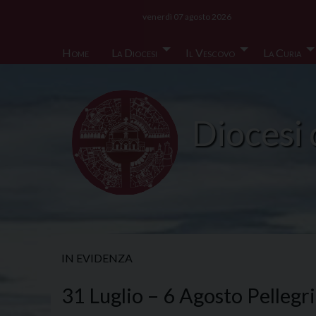
Skip
venerdì 07 agosto 2026
to
content
Home
La Diocesi
Il Vescovo
La Curia
Diocesi 
IN EVIDENZA
31 Luglio – 6 Agosto Pellegri