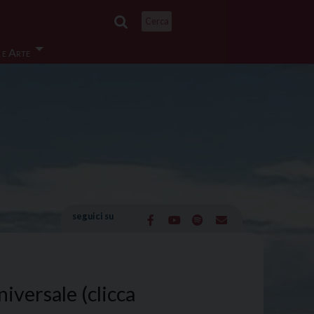
Cerca
 e Arte
seguici su
iversale (clicca