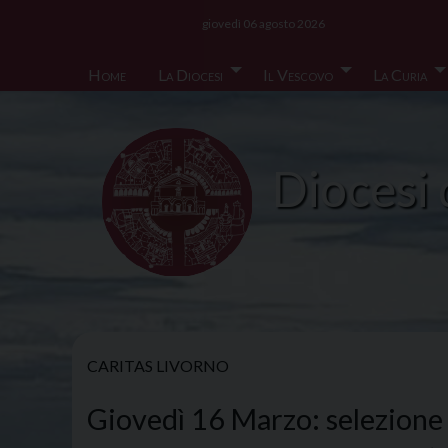
Skip
giovedì 06 agosto 2026
to
content
Home
La Diocesi
Il Vescovo
La Curia
Diocesi 
CARITAS LIVORNO
Giovedì 16 Marzo: selezione c