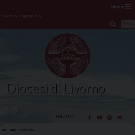
Skip
Menu
to
domenica 09 agosto 2026
content
Cerca
Diocesi di Livorno
seguici su
PASTORALE FAMILIARE