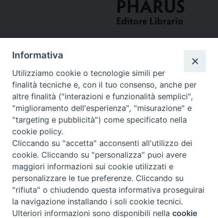
Informativa
Utilizziamo cookie o tecnologie simili per
finalità tecniche e, con il tuo consenso, anche per
altre finalità ("interazioni e funzionalità semplici",
"miglioramento dell'esperienza", "misurazione" e
Curia
"targeting e pubblicità") come specificato nella
cookie policy.
Via del Seminario, 61 - 57122 Livorno LI
Cliccando su "accetta" acconsenti all'utilizzo dei
Tel. 0586 276211
cookie. Cliccando su "personalizza" puoi avere
maggiori informazioni sui cookie utilizzati e
Fax 0586 276243
personalizzare le tue preferenze. Cliccando su
segreve@livorno.chiesacattolica.it
"rifiuta" o chiudendo questa informativa proseguirai
Copyright © Diocesi Livorno
la navigazione installando i soli cookie tecnici.
Ulteriori informazioni sono disponibili nella
cookie
Preferenze Cookie