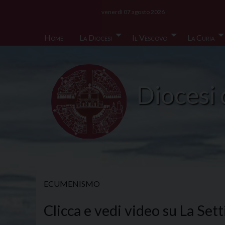
Skip
venerdì 07 agosto 2026
to
content
Home
La Diocesi
Il Vescovo
La Curia
Diocesi 
ECUMENISMO
Clicca e vedi video su La Sett